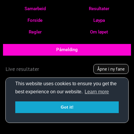
Hopp
Samarbeid
Resultater
rett
til
Forside
Løypa
innholdet
Regler
Om løpet
Påmelding
Live resultater
Åpne i ny fane